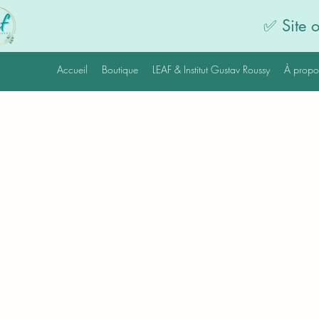
✅ Site 
Accueil
Boutique
LEAF & Institut Gustav Roussy
À propo