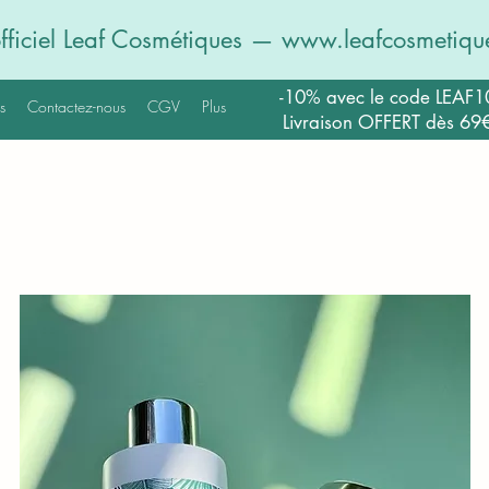
officiel Leaf Cosmétiques —
www.leafcosmetique
-10% avec le code LEAF1
s
Contactez-nous
CGV
Plus
Livraison OFFERT dès 69