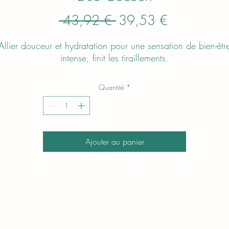
Prix
Prix
 43,92 € 
39,53 €
original
promotionn
Allier douceur et hydratation pour une sensation de bien-êtr
intense, finit les tiraillements.
Quantité
*
Ajouter au panier