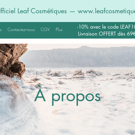
officiel Leaf Cosmétiques —
www.leafcosmetique
-10% avec le code LEAF1
s
Contactez-nous
CGV
Plus
Livraison OFFERT dès 69
À propos