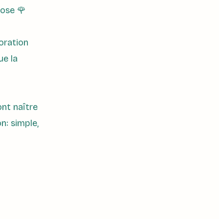
rose 🌹
boration
ue la
ont naître
n: simple,