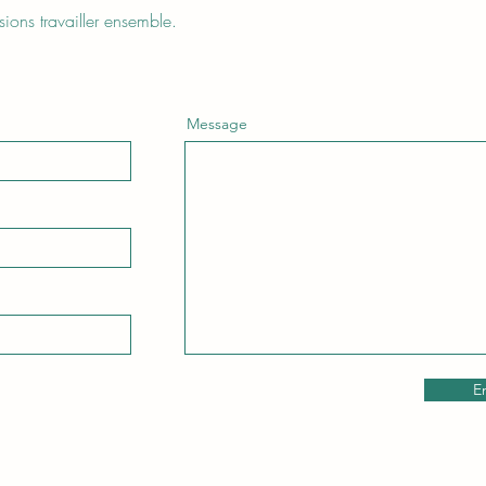
ions travailler ensemble.
Message
E