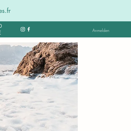
s.fr
0
Anmelden
€