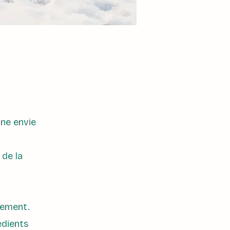
une envie
 de la
nement.
édients