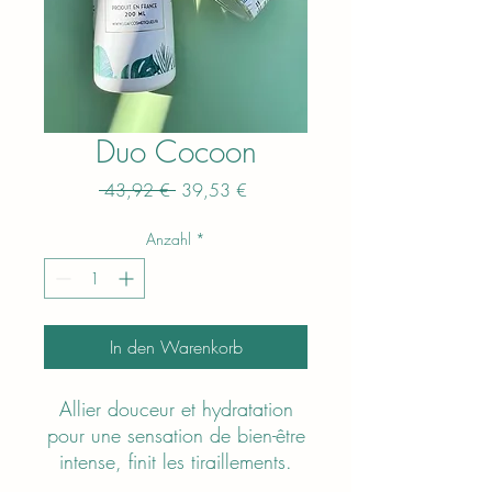
Duo Cocoon
Standardpreis
Sale-
 43,92 € 
39,53 €
Preis
Anzahl
*
In den Warenkorb
Allier douceur et hydratation
pour une sensation de bien-être
intense, finit les tiraillements.