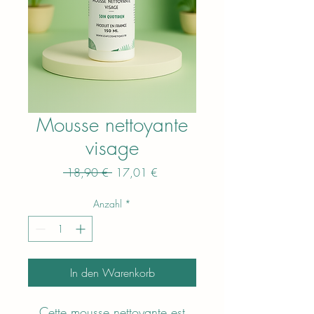
Mousse nettoyante
visage
Standardpreis
Sale-
 18,90 € 
17,01 €
Preis
Anzahl
*
In den Warenkorb
Cette mousse nettoyante est